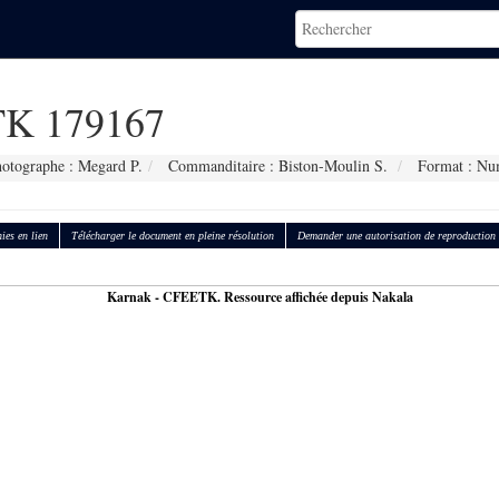
K 179167
otographe : Megard P.
Commanditaire : Biston-Moulin S.
Format : Nu
ies en lien
Télécharger le document en pleine résolution
Demander une autorisation de reproduction