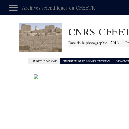
Archives scientifiques du CFEETK
CNRS-CFEET
Date de la photographie :
2016
Ph
Consulter le document
Information sur les éléments représentés
Photograph