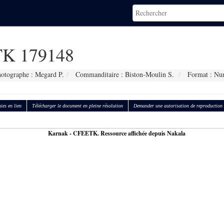
K 179148
otographe : Megard P.
Commanditaire : Biston-Moulin S.
Format : Nu
ies en lien
Télécharger le document en pleine résolution
Demander une autorisation de reproduction