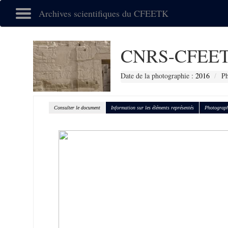
Archives scientifiques du CFEETK
CNRS-CFEET
Date de la photographie :
2016
Ph
Consulter le document
Information sur les éléments représentés
Photograph