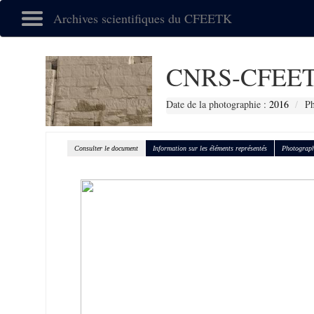
Archives scientifiques du CFEETK
CNRS-CFEET
Date de la photographie :
2016
Ph
Consulter le document
Information sur les éléments représentés
Photograph