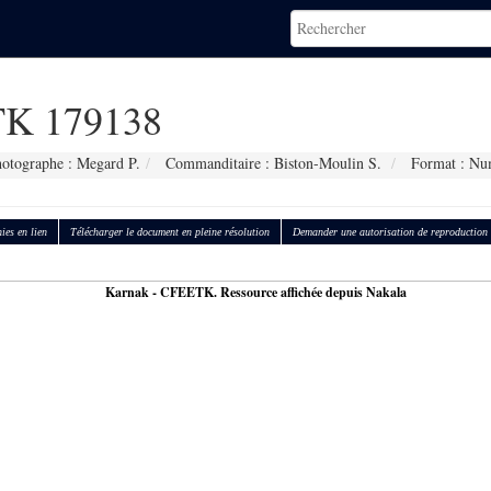
K 179138
otographe : Megard P.
Commanditaire : Biston-Moulin S.
Format : Nu
ies en lien
Télécharger le document en pleine résolution
Demander une autorisation de reproduction