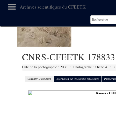
Archives scientifiques du CFEETK
CNRS-CFEETK 178833
Date de la photographie :
2006
Photographe : Chéné A.
C
Consulter le document
Information sur les éléments représentés
Photograph