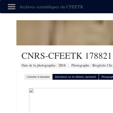
Archives scientifiques du CFEETK
CNRS-CFEETK 178821
Date de la photographie :
2014
Photographe : Brogliolo Chr.
Consulter le document
Information sur les éléments représentés
Photograph