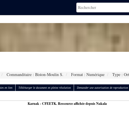
Commanditaire : Biston-Moulin S.
Format : Numérique
Type : Or
ies en lien
Télécharger le document en pleine résolution
Demander une autorisation de reproduction