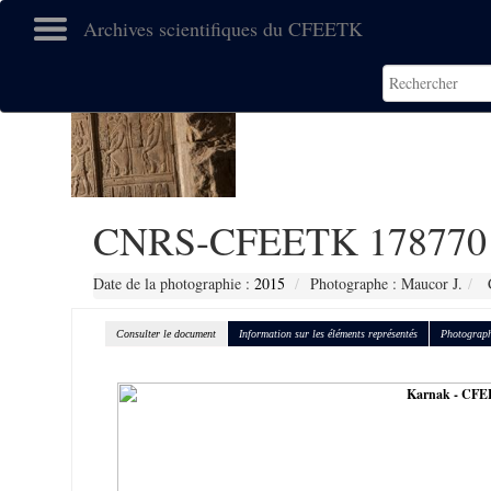
Archives scientifiques du CFEETK
CNRS-CFEETK 178770
Date de la photographie :
2015
Photographe : Maucor J.
C
Consulter le document
Information sur les éléments représentés
Photograph