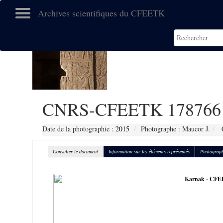
Archives scientifiques du CFEETK
CNRS-CFEETK 178766
Date de la photographie :
2015
Photographe : Maucor J.
C
Consulter le document
Information sur les éléments représentés
Photograph