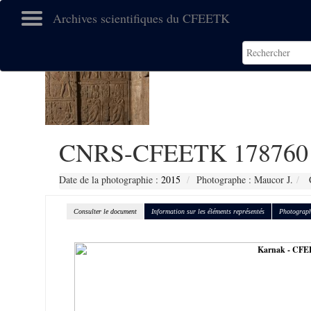
Archives scientifiques du CFEETK
CNRS-CFEETK 178760
Date de la photographie :
2015
Photographe : Maucor J.
C
Consulter le document
Information sur les éléments représentés
Photograph