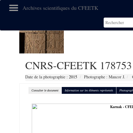
Archives scientifiques du CFEETK
CNRS-CFEETK 178753
Date de la photographie :
2015
Photographe : Maucor J.
C
Consulter le document
Information sur les éléments représentés
Photograph