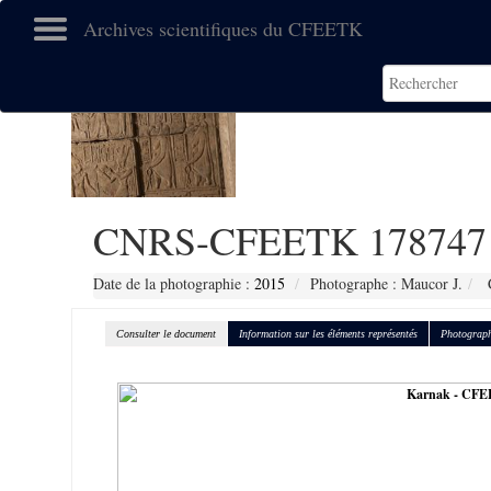
Archives scientifiques du CFEETK
CNRS-CFEETK 178747
Date de la photographie :
2015
Photographe : Maucor J.
C
Consulter le document
Information sur les éléments représentés
Photograph