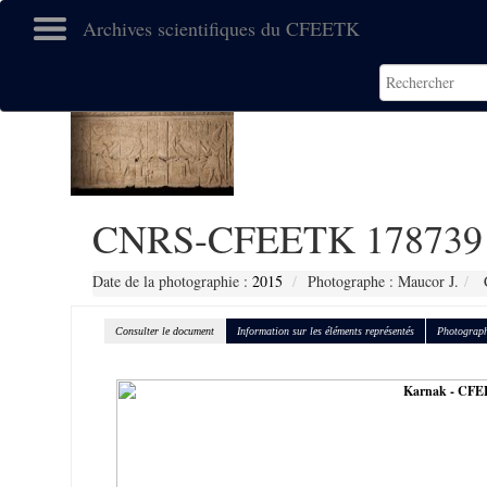
Archives scientifiques du CFEETK
CNRS-CFEETK 178739
Date de la photographie :
2015
Photographe : Maucor J.
C
Consulter le document
Information sur les éléments représentés
Photograph