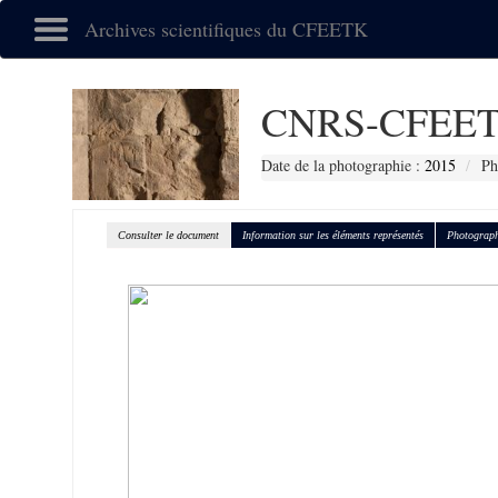
Archives scientifiques du CFEETK
CNRS-CFEET
Date de la photographie :
2015
Ph
Consulter le document
Information sur les éléments représentés
Photograph