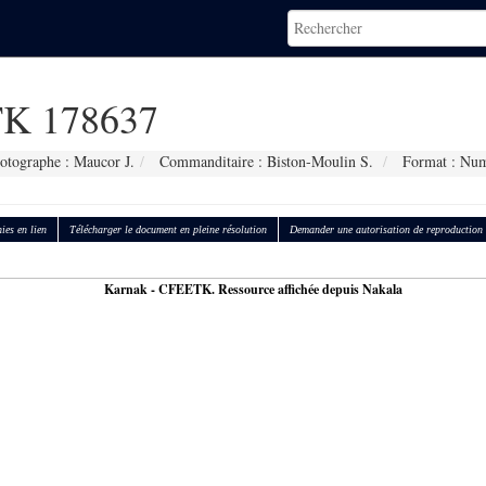
K 178637
otographe : Maucor J.
Commanditaire : Biston-Moulin S.
Format : Num
ies en lien
Télécharger le document en pleine résolution
Demander une autorisation de reproduction