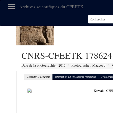
Archives scientifiques du CFEETK
CNRS-CFEETK 178624
Date de la photographie :
2015
Photographe : Maucor J.
C
Consulter le document
Information sur les éléments représentés
Photograph