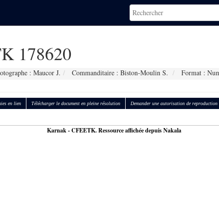
K 178620
otographe : Maucor J.
Commanditaire : Biston-Moulin S.
Format : Num
ies en lien
Télécharger le document en pleine résolution
Demander une autorisation de reproduction