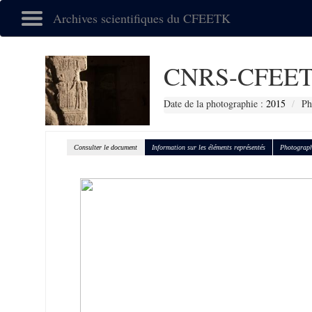
Archives scientifiques du CFEETK
CNRS-CFEET
Date de la photographie :
2015
Ph
Consulter le document
Information sur les éléments représentés
Photograph