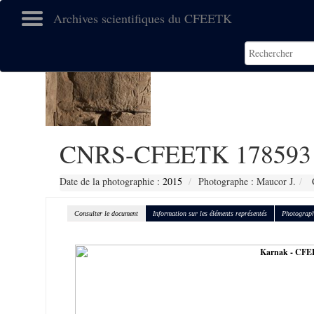
Archives scientifiques du CFEETK
CNRS-CFEETK 178593
Date de la photographie :
2015
Photographe : Maucor J.
C
Consulter le document
Information sur les éléments représentés
Photograph