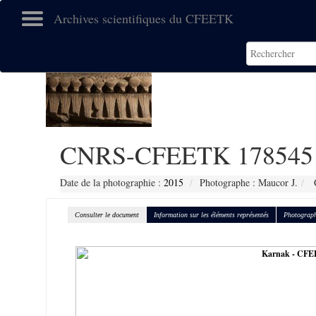
Archives scientifiques du CFEETK
CNRS-CFEETK 178545
Date de la photographie :
2015
Photographe : Maucor J.
C
Consulter le document
Information sur les éléments représentés
Photograph