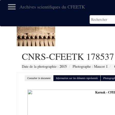
Archives scientifiques du CFEETK
CNRS-CFEETK 178537
Date de la photographie :
2015
Photographe : Maucor J.
C
Consulter le document
Information sur les éléments représentés
Photograph