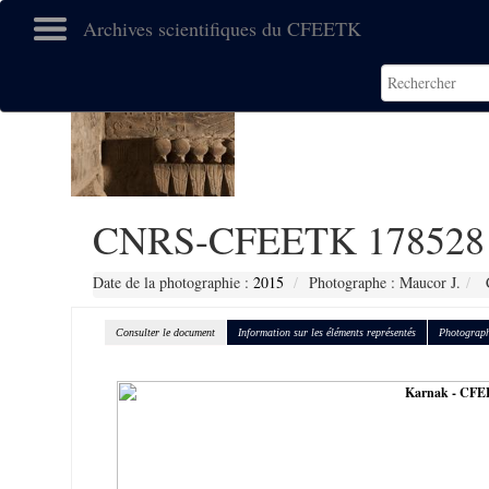
Archives scientifiques du CFEETK
CNRS-CFEETK 178528
Date de la photographie :
2015
Photographe : Maucor J.
C
Consulter le document
Information sur les éléments représentés
Photograph