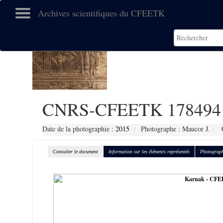
Archives scientifiques du CFEETK
CNRS-CFEETK 178494
Date de la photographie :
2015
Photographe : Maucor J.
C
Consulter le document
Information sur les éléments représentés
Photograph