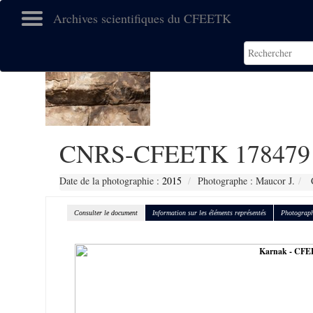
Archives scientifiques du CFEETK
CNRS-CFEETK 178479
Date de la photographie :
2015
Photographe : Maucor J.
C
Consulter le document
Information sur les éléments représentés
Photograph