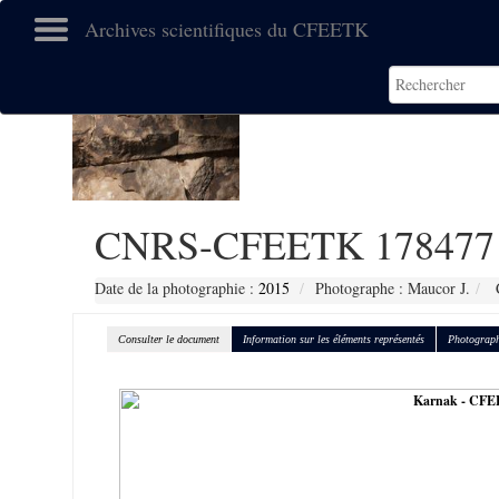
Archives scientifiques du CFEETK
CNRS-CFEETK 178477
Date de la photographie :
2015
Photographe : Maucor J.
C
Consulter le document
Information sur les éléments représentés
Photograph