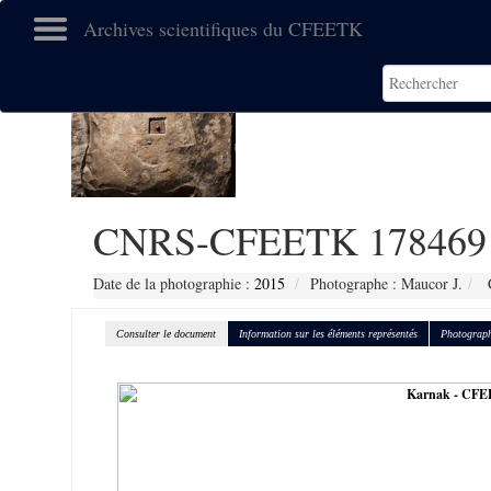
Archives scientifiques du CFEETK
CNRS-CFEETK 178469
Date de la photographie :
2015
Photographe : Maucor J.
C
Consulter le document
Information sur les éléments représentés
Photograph