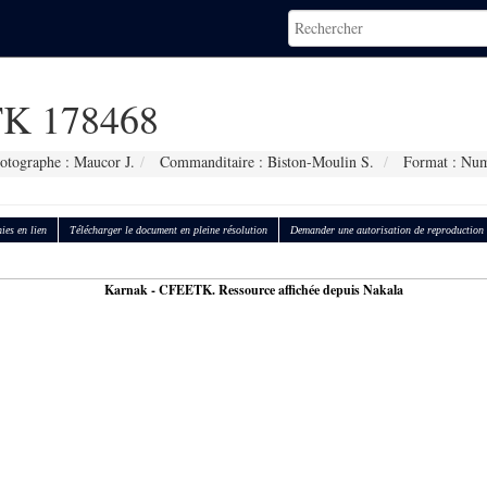
K 178468
otographe : Maucor J.
Commanditaire : Biston-Moulin S.
Format : Num
ies en lien
Télécharger le document en pleine résolution
Demander une autorisation de reproduction