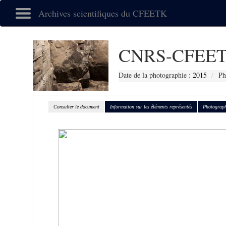
Archives scientifiques du CFEETK
CNRS-CFEET
Date de la photographie :
2015
Ph
Consulter le document
Information sur les éléments représentés
Photograph