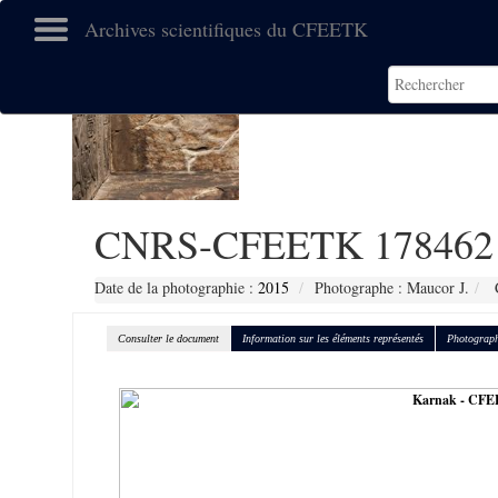
Archives scientifiques du CFEETK
CNRS-CFEETK 178462
Date de la photographie :
2015
Photographe : Maucor J.
C
Consulter le document
Information sur les éléments représentés
Photograph