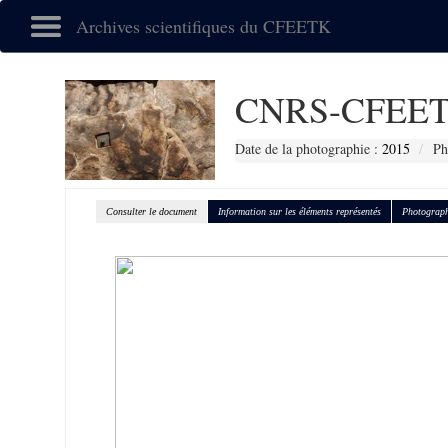
Archives scientifiques du CFEETK
CNRS-CFEET
Date de la photographie :
2015
Ph
Consulter le document
Information sur les éléments représentés
Photograph