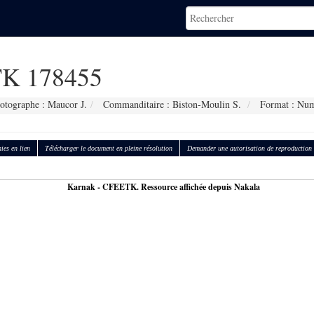
K 178455
otographe : Maucor J.
Commanditaire : Biston-Moulin S.
Format : Num
ies en lien
Télécharger le document en pleine résolution
Demander une autorisation de reproduction