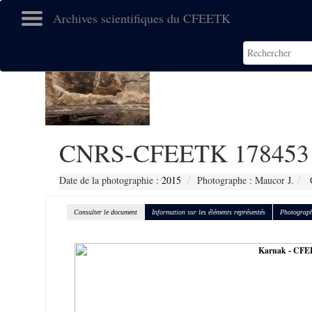
Archives scientifiques du CFEETK
CNRS-CFEETK 178453
Date de la photographie :
2015
Photographe : Maucor J.
C
Consulter le document
Information sur les éléments représentés
Photograph