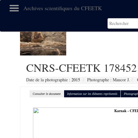
Archives scientifiques du CFEETK
CNRS-CFEETK 178452
Date de la photographie :
2015
Photographe : Maucor J.
C
Consulter le document
Information sur les éléments représentés
Photograph