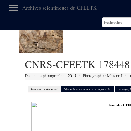
Archives scientifiques du CFEETK
CNRS-CFEETK 178448
Date de la photographie :
2015
Photographe : Maucor J.
C
Consulter le document
Information sur les éléments représentés
Photograph