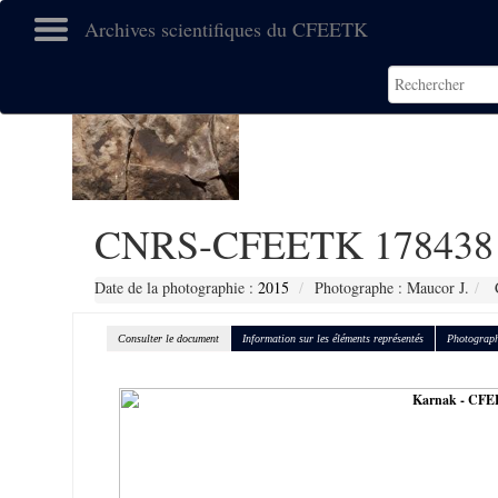
Archives scientifiques du CFEETK
CNRS-CFEETK 178438
Date de la photographie :
2015
Photographe : Maucor J.
C
Consulter le document
Information sur les éléments représentés
Photograph