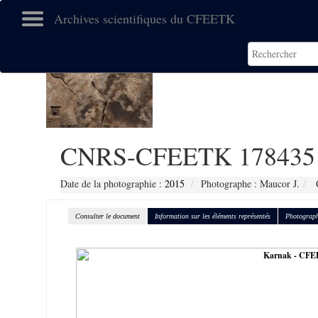
Archives scientifiques du CFEETK
CNRS-CFEETK 178435
Date de la photographie :
2015
Photographe : Maucor J.
C
Consulter le document
Information sur les éléments représentés
Photograph