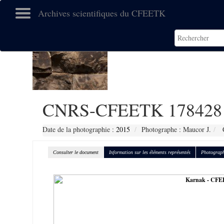
Archives scientifiques du CFEETK
CNRS-CFEETK 178428
Date de la photographie :
2015
Photographe : Maucor J.
C
Consulter le document
Information sur les éléments représentés
Photograph