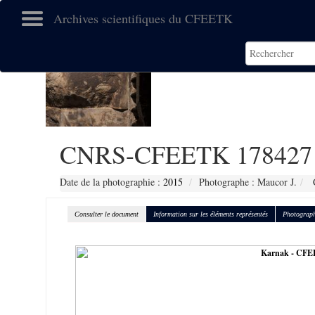
Archives scientifiques du CFEETK
CNRS-CFEETK 178427
Date de la photographie :
2015
Photographe : Maucor J.
C
Consulter le document
Information sur les éléments représentés
Photograph