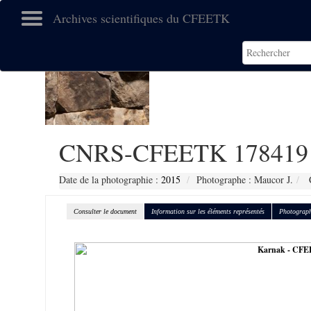
Archives scientifiques du CFEETK
CNRS-CFEETK 178419
Date de la photographie :
2015
Photographe : Maucor J.
C
Consulter le document
Information sur les éléments représentés
Photograph