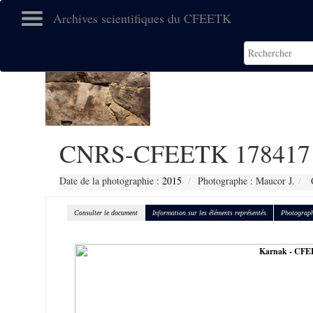
Archives scientifiques du CFEETK
CNRS-CFEETK 178417
Date de la photographie :
2015
Photographe : Maucor J.
C
Consulter le document
Information sur les éléments représentés
Photograph