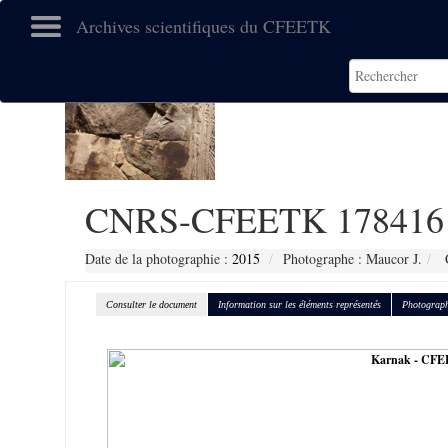
Archives scientifiques du CFEETK
CNRS-CFEETK 178416
Date de la photographie :
2015
Photographe : Maucor J.
C
Consulter le document
Information sur les éléments représentés
Photograph