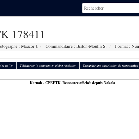
K 178411
otographe : Maucor J.
Commanditaire : Biston-Moulin S.
Format : Num
ies en lien
Télécharger le document en pleine résolution
Demander une autorisation de reproduction