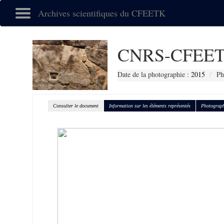
Archives scientifiques du CFEETK
CNRS-CFEET
Date de la photographie :
2015
Ph
Consulter le document
Information sur les éléments représentés
Photograph