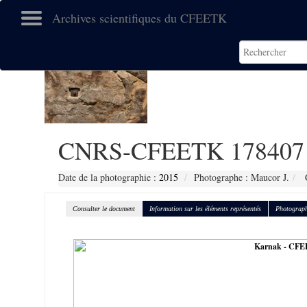
Archives scientifiques du CFEETK
CNRS-CFEETK 178407
Date de la photographie :
2015
Photographe : Maucor J.
C
Consulter le document
Information sur les éléments représentés
Photograph