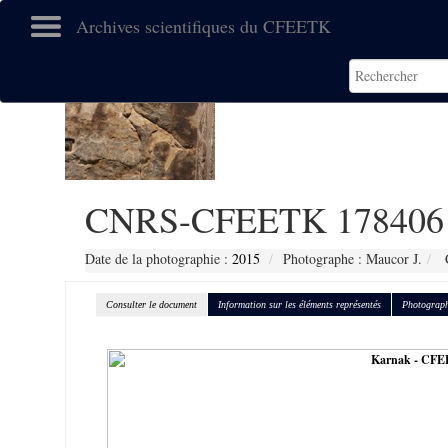
Archives scientifiques du CFEETK
CNRS-CFEETK 178406
Date de la photographie :
2015
Photographe : Maucor J.
C
Consulter le document
Information sur les éléments représentés
Photograph