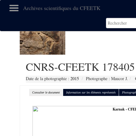
Archives scientifiques du CFEETK
CNRS-CFEETK 178405
Date de la photographie :
2015
Photographe : Maucor J.
C
Consulter le document
Information sur les éléments représentés
Photograph