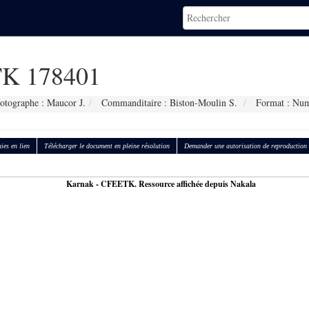
K 178401
otographe : Maucor J.
Commanditaire : Biston-Moulin S.
Format : Num
ies en lien
Télécharger le document en pleine résolution
Demander une autorisation de reproduction