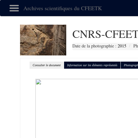
Archives scientifiques du CFEETK
CNRS-CFEET
Date de la photographie :
2015
Ph
Consulter le document
Information sur les éléments représentés
Photograph