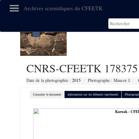
Archives scientifiques du CFEETK
CNRS-CFEETK 178375
Date de la photographie :
2015
Photographe : Maucor J.
C
Consulter le document
Information sur les éléments représentés
Photograph