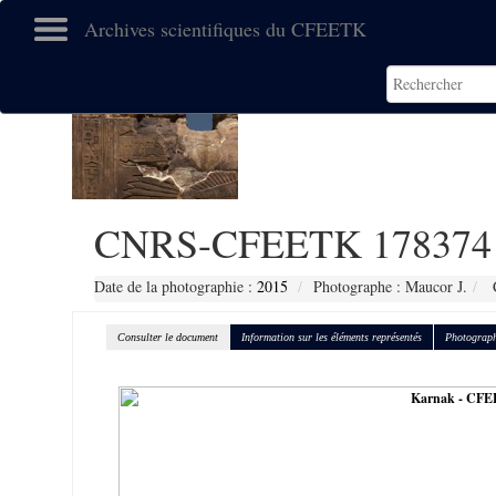
Archives scientifiques du CFEETK
CNRS-CFEETK 178374
Date de la photographie :
2015
Photographe : Maucor J.
C
Consulter le document
Information sur les éléments représentés
Photograph