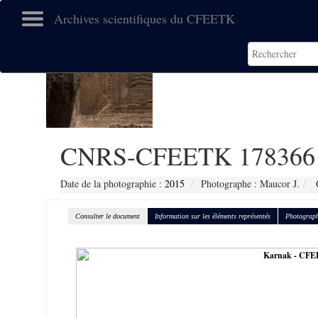
Archives scientifiques du CFEETK
CNRS-CFEETK 178366
Date de la photographie :
2015
Photographe : Maucor J.
C
Consulter le document
Information sur les éléments représentés
Photograph