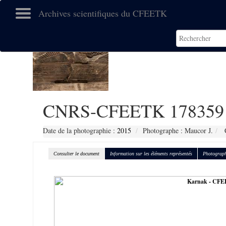
Archives scientifiques du CFEETK
CNRS-CFEETK 178359
Date de la photographie :
2015
Photographe : Maucor J.
C
Consulter le document
Information sur les éléments représentés
Photograph