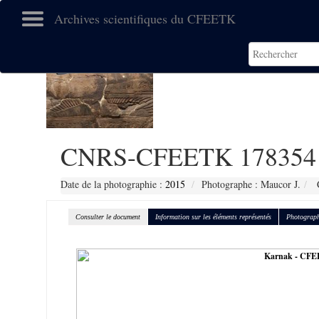
Archives scientifiques du CFEETK
CNRS-CFEETK 178354
Date de la photographie :
2015
Photographe : Maucor J.
C
Consulter le document
Information sur les éléments représentés
Photograph