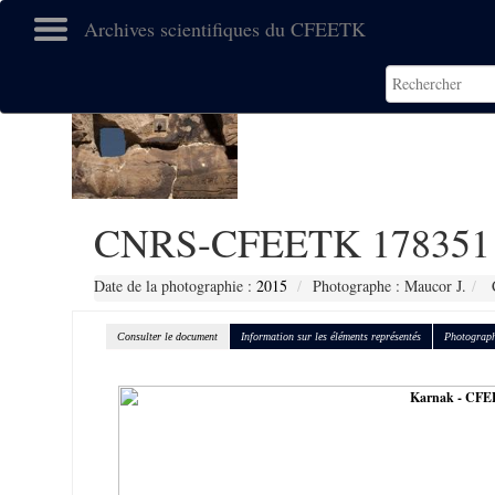
Archives scientifiques du CFEETK
CNRS-CFEETK 178351
Date de la photographie :
2015
Photographe : Maucor J.
C
Consulter le document
Information sur les éléments représentés
Photograph