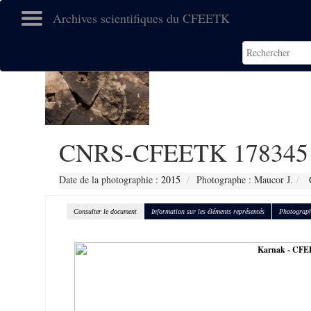
Archives scientifiques du CFEETK
CNRS-CFEETK 178345
Date de la photographie :
2015
Photographe : Maucor J.
C
Consulter le document
Information sur les éléments représentés
Photograph