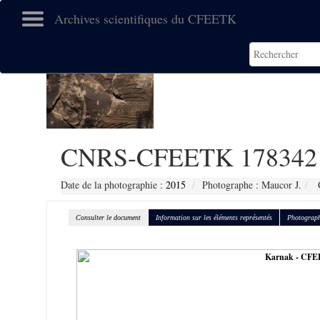
Archives scientifiques du CFEETK
CNRS-CFEETK 178342
Date de la photographie :
2015
Photographe : Maucor J.
C
Consulter le document
Information sur les éléments représentés
Photograph