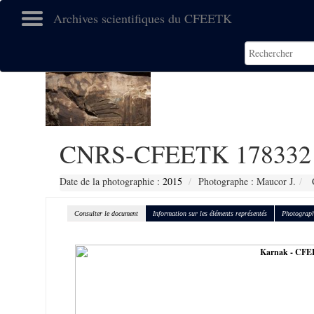
Archives scientifiques du CFEETK
CNRS-CFEETK 178332
Date de la photographie :
2015
Photographe : Maucor J.
C
Consulter le document
Information sur les éléments représentés
Photograph