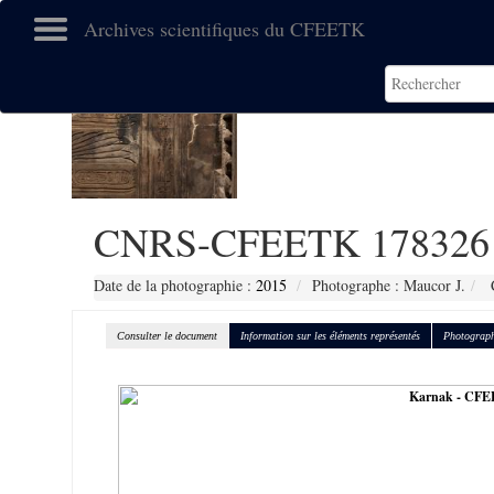
Archives scientifiques du CFEETK
CNRS-CFEETK 178326
Date de la photographie :
2015
Photographe : Maucor J.
C
Consulter le document
Information sur les éléments représentés
Photograph